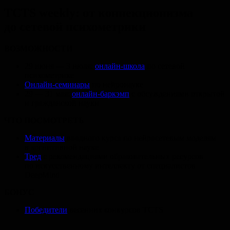
TCTS weekly: от коннекционизма
до сетевой психометрики
ВОЗМОЖНОСТИ
29 июня — 3 июля:
онлайн-школа
по сетевой
психометрике
Онлайн-семинары
по нейронауке
29 — 31 мая:
онлайн-баркэмп
с обсуждениями открытой
и гражданской науки
ЧТО ПОСМОТРЕТЬ
Материалы
вводного курса по нейросетевым моделям
в когнитивной науке
Тред
с рекомендациями образовательных ресурсов
по искусственному интеллекту от специалистов
DeepMind
БОНУС
Победители
весенних конкурсов TCTS