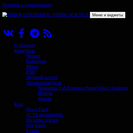
Перейти к содержимому
Меню и виджеты
THINK COGNITIVE, THINK SCIENCE
Научно-образовательный проект в сфере когнитивной науки
О проекте
Конкурсы
Neisser
Kahneman
Milner
FAQ
Лучший постер
Архив конкурсов
Neurodata Lab Emotion Photo/Video Challenge
Berlyne
Marvin
Блог
News Flash
TCTS recommends
Do better science
Our grants
Events