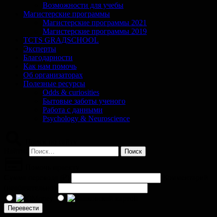
Возможности для учебы
Магистерские программы
Магистерские программы 2021
Магистерские программы 2019
TCTS GRАДSCHOOL
Эксперты
Благодарности
Как нам помочь
Об организаторах
Полезные ресурсы
Odds & curiosities
Бытовые заботы ученого
Работа с данными
Psychology & Neuroscience
Поиск по сайту
Найти:
Помочь проекту
Сумма перевода (
₽
)
Комментарий
(необязательно)