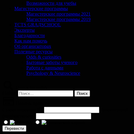
Возможности для учебы
Магистерские программы
Магистерские программы 2021
Магистерские программы 2019
TCTS GRАДSCHOOL
Эксперты
Благодарности
Как нам помочь
Об организаторах
Полезные ресурсы
Odds & curiosities
Бытовые заботы ученого
Работа с данными
Psychology & Neuroscience
Поиск по сайту
Найти:
Помочь проекту
Сумма перевода (
₽
)
Комментарий
(необязательно)