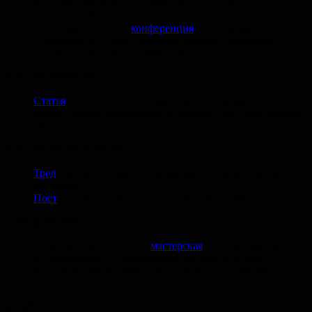
Processing Workshop (онлайн; 20 €; регистрация
до 1 июля 2021)
22−27 августа 2021:
конференция
43rd European
Conference on Visual Perception (онлайн; бесплатно;
подача аннотаций до 6 июня 2021)
ЧТО ПОЧИТАТЬ
Статья
«If I fits I sits: A citizen science investigation into
illusory contour susceptibility in domestic cats (Felis silvestris
catus)»
ЧТО ИСПОЛЬЗОВАТЬ
Тред
с материалами по сортировке спайков в данных
на людях
Пост
«5 tips for managing yourself during a PhD»
СТУДЕНТАМ
25 июля-9 августа 2021:
мастерская
«Анализ данных
в социальных и гуманитарных науках (АнДан)»
на Летней школе (заявки до 20 мая 2021, возможно
продление регистрации)
БОНУС