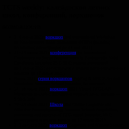
TCTS weekly: калейдоскоп летних
школ, конференций, воркшопов
ВОЗМОЖНОСТИ
3−4 июня 2021:
воркшоп
2nd International Workshop
on Non-Invasive Brain Stimulation (NIBS) (онлайн;
бесплатно; регистрация до 23 мая 2021)
21−23 июня 2021:
конференция
1st International
Conference on Social Neuroscience in Ecologically Valid
Conditions (онлайн; 25 €-50 €; подача аннотаций
до 1 июня 2021; регистрация и оплата организационных
взносов до 17 июня 2021)
Июнь 2021:
серия воркшопов
PsyPag & MSCP-Section
Simulation Summer School (онлайн; бесплатно)
14−18 июля 2021:
воркшоп
2021 Virtual EEGLAB
Workshop (онлайн; бесплатно первый день, дальше —
$ 50-$ 100)
19−23 июля 2021.
Школа
2nd Online Cognitive and
Affective Neurophysiology Summer School: Acquisition,
processing and analysis of EEG signal (онлайн; 80 €;
регистрация и оплата взноса до 17 июля 2021)
2−3 августа 2021:
воркшоп
Cognition and Natural Sensory