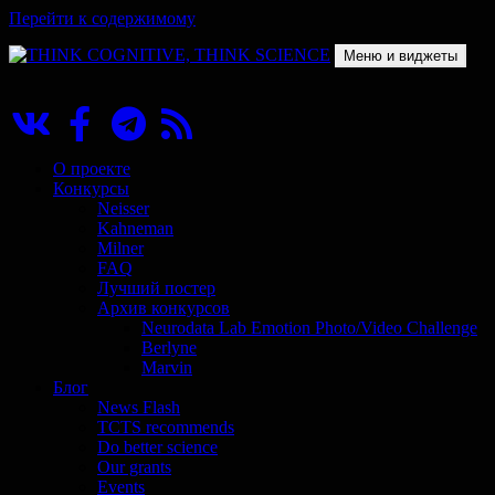
Перейти к содержимому
Меню и виджеты
THINK COGNITIVE, THINK SCIENCE
Научно-образовательный проект в сфере когнитивной науки
О проекте
Конкурсы
Neisser
Kahneman
Milner
FAQ
Лучший постер
Архив конкурсов
Neurodata Lab Emotion Photo/Video Challenge
Berlyne
Marvin
Блог
News Flash
TCTS recommends
Do better science
Our grants
Events