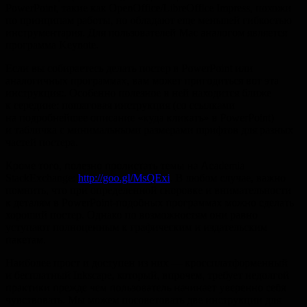
PowerPoint, такие как OpenOffice/LibreOffice Impress, похожи
по принципам работы, но обладают еще меньшей гибкостью
инструментария. Для пользователей Mac аналогом является
программа Keynote.
Если вы собираетесь делать постер в PowerPoint или
аналогичных программах, вам может пригодиться вот эта
инструкция:. Особенно полезное в ней находится ближе
к середине: пошаговая инструкция (со ссылками
на подробнейшее описание «куда кликать» в PowerPoint)
и табличка с минимальными размерами шрифтов для разных
частей постера.
Кроме того, полезно пролистать темы на Academia
StackExchange:
http://goo.gl/MsQExi
. В любом случае, важно
помнить, что при определенной сноровке и внимательности
к деталям в PowerPoint-подобных программах можно сделать
хороший постер. Однако по возможностям они равно
уступают полноценным к графическим и издательским
пакетам.
Наиболее прост и доступен из них — кроссплатформенный
и бесплатный Inkscape, который, впрочем, требует недолгой
практики прежде чем пользователь начинает уверенно себя
чувствовать. Мы можем посоветовать две инструкции для