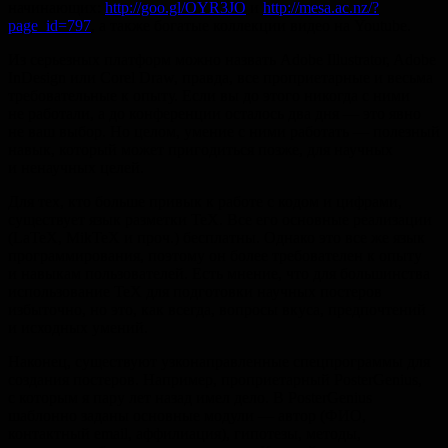
начинающих:
http://goo.gl/OYR3JO
и
http://mesa.ac.nz/?
page_id=797
, а также богатые коллекции видео на Youtube.
Из серьезных платформ можно назвать Adobe Illustrator, Adobe
InDesign или Corel Draw, правда, все проприетарные и весьма
требовательные к опыту. Если вы до этого никогда с ними
не работали, а до конференции осталось два дня — это явно
не ваш выбор. Но целом, умение с ними работать — полезный
навык, который может пригодиться позже, для научных
и ненаучных целей.
Для тех, кто больше привык к работе с кодом и цифрами,
существует язык разметки TeX. Все его основные реализации
(LaTeX, MikTeX и проч.) бесплатны. Однако это все же язык
программирования, поэтому он более требователен к опыту
и навыкам пользователей. Есть мнение, что для большинства
использование TeX для подготовки научных постеров
избыточно, но это, как всегда, вопросы вкуса, предпочтений
и исходных умений.
Наконец, существуют узконаправленные спецпрограммы для
создания постеров. Например, проприетарный PosterGenius,
с которым я пару лет назад имел дело. В PosterGenius
шаблонно заданы основные модули — автор (ФИО,
контактный email, аффилиация), гипотезы, методы,