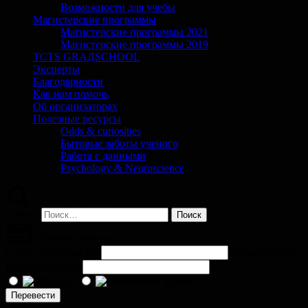
Возможности для учебы
Магистерские программы
Магистерские программы 2021
Магистерские программы 2019
TCTS GRАДSCHOOL
Эксперты
Благодарности
Как нам помочь
Об организаторах
Полезные ресурсы
Odds & curiosities
Бытовые заботы ученого
Работа с данными
Psychology & Neuroscience
Поиск по сайту
Найти:
Помочь проекту
Сумма перевода (
₽
)
Комментарий
(необязательно)