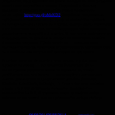
результаты, обсуждения и так далее. Каждый из этих разделов
имеет свои настройки и опции. Подробнее о том, как
выглядит и работает PosterGenius можно посмотреть
на их сайте:
http://goo.gl/oMeKD2
Подобные специальные
программы избавляют автора сразу от множества проблем —
от продумывания структуры постера, выбора цвета элементов
и их сочетаемости, а так же необходимости тонко выверять
расположение модулей и так далее. В том числе шаблонность
и предзаданность дизайна защищает от некоторых ошибок
в создании постеров. Среди минусов — относительно
высокая стоимость, некоторая ограниченность цветовых схем,
да и свободы для творческой фантазии не так много.
В целом, если вы не знаете с чего начать, и у вас мало
времени на постер — используйте PowerPoint. Если
вы не против потратить какое-то время на то, чтобы
разобраться как что делать, — используйте полноценные
пакеты для верстки и графического дизайна (Inkscape,
Illustrator, CorelDraw, InDesign…). Если у вас есть любоdm
к коду, а все эти дизайнеры ничего не понимают —
используйте LaTeX. В конечном счете от выбора софта
зависит не так много, как от грамотности автора постера.
Опубликовано
06/08/2014
30/08/2014
Автор
organisers
Рубрики