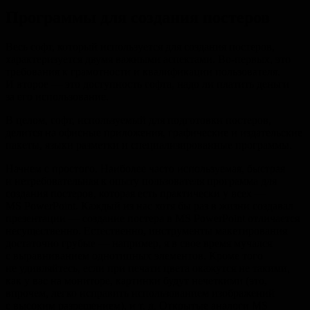
Программы для создания постеров
Весь софт, который используется для создания постеров,
характеризуется двумя важными аспектами. Во-первых, это
требования к грамотности и квалификации пользователя.
И второе — это доступность софта, надо ли платить деньги
за его использование.
В целом, софт, используемый для подготовки постеров,
делится на офисные приложения, графические и издательские
пакеты, языки разметки и специализированные программы.
Начнем с простого. Наиболее часто используемая, быстрая
и нетребовательная к опыту пользователя программа для
создания постеров, которая есть практически у всех —
MS PowerPoint. Каждый из нас хотя бы раз в жизни создавал
презентации — создание постера в MS PowerPoint отличается
несущественно. Естественно, инструменты макетирования
достаточно грубые — например, я в свое время мучался
с выравниванием однотипных элементов. Кроме того
не удивляйтесь, если при печати цвета окажутся не такими,
как у вас на мониторе, картинки будут нечеткими (это,
впрочем, легко исправить использованием изображений
с высоким разрешением),
и т. д.
Открытые аналоги MS