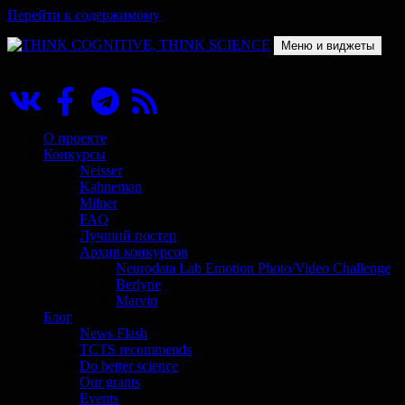
Перейти к содержимому
Меню и виджеты
THINK COGNITIVE, THINK SCIENCE
Научно-образовательный проект в сфере когнитивной науки
О проекте
Конкурсы
Neisser
Kahneman
Milner
FAQ
Лучший постер
Архив конкурсов
Neurodata Lab Emotion Photo/Video Challenge
Berlyne
Marvin
Блог
News Flash
TCTS recommends
Do better science
Our grants
Events