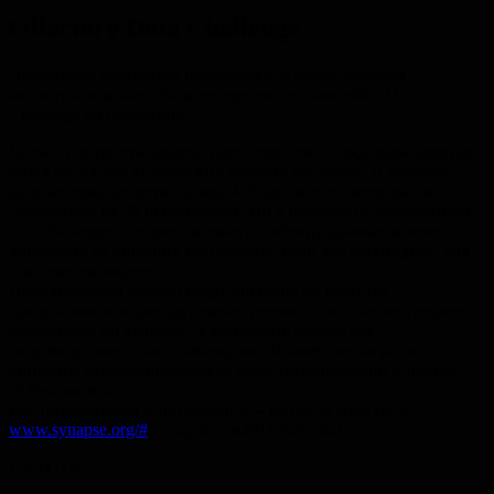
Olfactory Data Challenge
Любителям сенсорной нейронауки, а также заядлым
аналитикам может быть интересен открывшийся Data
Challenge по обонянию.
Цель -- построить модель, наиболее точно предсказывающую
запах на основе химических свойств вещества. В качестве
данных предлагается оценка 476 запахов по нескольким
параметрам от 49 испытуемых. Но в отличие от стандартных
data challenges, предоставленную таблицу данных можно
дополнять из внешних источников, если это необходимо для
построения модели.
Получившиеся модели будут оценены по качеству
предсказания индивидуальных результатов, а также средних
результатов по выборке. Участвовать можно как
индивидуально, так и командами. В качестве награды
описание модели-победителя будет опубликовано в Journal
of Neuroscience.
Все подробности и инструкции -- на сайте конкурса:
www.synapse.org/#
!Synapse:syn2811262/wiki/
Go TCTS!