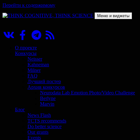
Перейти к содержимому
Меню и виджеты
THINK COGNITIVE, THINK SCIENCE
Научно-образовательный проект в сфере когнитивной науки
О проекте
Конкурсы
Neisser
Kahneman
Milner
FAQ
Лучший постер
Архив конкурсов
Neurodata Lab Emotion Photo/Video Challenge
Berlyne
Marvin
Блог
News Flash
TCTS recommends
Do better science
Our grants
Events