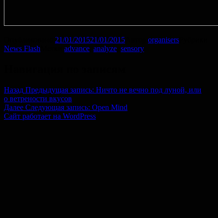
Опубликовано
21/01/2015
21/01/2015
Автор
organisers
Рубрики
News Flash
Метки
advance
,
analyze
,
sensory
Навигация по записям
Назад
Предыдущая запись:
Ничто не вечно под луной, или
о ветрености вкусов
Далее
Следующая запись:
Open Mind
Сайт работает на WordPress