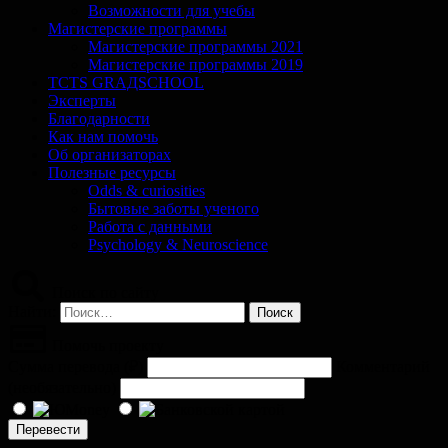
Возможности для учебы
Магистерские программы
Магистерские программы 2021
Магистерские программы 2019
TCTS GRАДSCHOOL
Эксперты
Благодарности
Как нам помочь
Об организаторах
Полезные ресурсы
Odds & curiosities
Бытовые заботы ученого
Работа с данными
Psychology & Neuroscience
Поиск по сайту
Найти:
Помочь проекту
Сумма перевода (
₽
)
Комментарий
(необязательно)