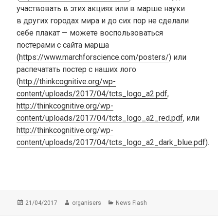
участвовать в этих акциях или в марше науки
в других городах мира и до сих пор не сделали
себе плакат — можете воспользоваться
постерами с сайта марша
(
https://www.marchforscience.com/posters/
) или
распечатать постер с наших лого
(
http://thinkcognitive.org/wp-
content/uploads/2017/04/tcts_logo_a2.pdf
,
http://thinkcognitive.org/wp-
content/uploads/2017/04/tcts_logo_a2_red.pdf
, или
http://thinkcognitive.org/wp-
content/uploads/2017/04/tcts_logo_a2_dark_blue.pdf
).
Опубликовано
Автор
Рубрики
21/04/2017
organisers
News Flash