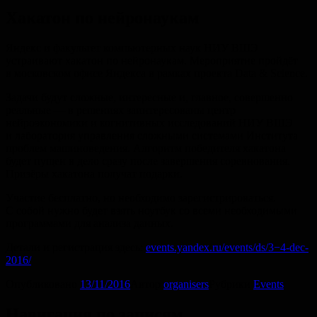
Хакатон по нейронаукам
Яндекс и факультет компьютерных наук НИУ ВШЭ
устраивают хакатон по нейронаукам. Мероприятие пройдёт
в московском офисе Яндекса в рамках проекта Data & Science.
Задачи будут сложные, интересные и, главное, совершенно
реальные — в решениях заинтересованы центр
нейроэкономики и когнитивных исследований НИУ ВШЭ
и лаборатория управления сложными системами Института
проблем машиноведения. Алгоритм победителя хакатона
будет пущен в дело сразу после завершения соревнования.
Призёры хакатона получат подарки.
Участие бесплатно, но необходимо зарегистрироваться.
С собой нужно будет взять ноутбук со всеми необходимыми
программами для анализа данных.
Детали и регистрация здесь:
events.yandex.ru/events/ds/3−4-dec-
2016/
Опубликовано
13/11/2016
Автор
organisers
Рубрики
Events
Навигация по записям