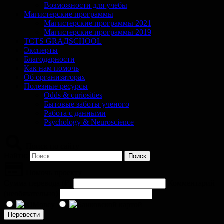
Возможности для учебы
Магистерские программы
Магистерские программы 2021
Магистерские программы 2019
TCTS GRАДSCHOOL
Эксперты
Благодарности
Как нам помочь
Об организаторах
Полезные ресурсы
Odds & curiosities
Бытовые заботы ученого
Работа с данными
Psychology & Neuroscience
Поиск по сайту
Найти:
Помочь проекту
Сумма перевода (
₽
)
Комментарий
(необязательно)