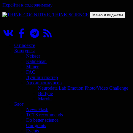
Перейти к содержимому
Меню и виджеты
THINK COGNITIVE, THINK SCIENCE
Научно-образовательный проект в сфере когнитивной науки
О проекте
Конкурсы
Neisser
Kahneman
Milner
FAQ
Лучший постер
Архив конкурсов
Neurodata Lab Emotion Photo/Video Challenge
Berlyne
Marvin
Блог
News Flash
TCTS recommends
Do better science
Our grants
Events