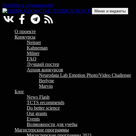
Перейти к содержимому
Меню и виджеты
THINK COGNITIVE, THINK SCIENCE
Научно-образовательный проект в сфере когнитивной науки
О проекте
Конкурсы
Neisser
Kahneman
Milner
FAQ
Лучший постер
Архив конкурсов
Neurodata Lab Emotion Photo/Video Challenge
Berlyne
Marvin
Блог
News Flash
TCTS recommends
Do better science
Our grants
Events
Возможности для учебы
Магистерские программы
Магистерские программы 2021