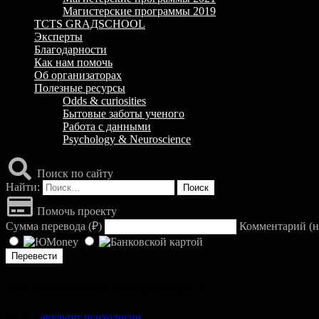
Магистерские программы 2019
TCTS GRАДSCHOOL
Эксперты
Благодарности
Как нам помочь
Об организаторах
Полезные ресурсы
Odds & curiosities
Бытовые заботы ученого
Работа с данными
Psychology & Neuroscience
Поиск по сайту
Найти:
Помочь проекту
Сумма перевода (
₽
)
Комментарий (н
Когнитивная нейронаука
МГУ, ф
акультет психологии