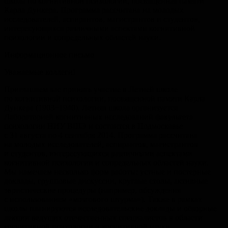
школа по когнитивной психологии, посвященная памяти
Карла Дункера. Программа рассчитана на молодых
исследователей, аспирантов, магистрантов и студентов,
интересующихся различными аспектами когнитивной
психологии и сопредельных областей науки.
Информационное письмо
Уважаемые коллеги!
Приглашаем вас принять участие в Летней школе
по когнитивной психологии, посвященной памяти Карла
Дункера (1903−1940). Летняя школа организуется
Лабораторией когнитивных исследований факультета
психологии НИУ ВШЭ и состоится в Подмосковье
с 31 августа по 4 сентября 2014. Программа рассчитана
на молодых исследователей, аспирантов, магистрантов
и студентов, интересующихся различными аспектами
когнитивной психологии и сопредельных областей науки.
Мы намечаем несколько форм работы: устные и постерные
доклады, групповые дискуссии, круглые столы, активные
эвристические процедуры (например, обсуждения
с использованием «мозгового штурма»). Также в рамках
школы планируются исследовательские доклады и обзорные
лекции ведущих отечественных специалистов в области
когнитивной психологии и когнитивной науки.