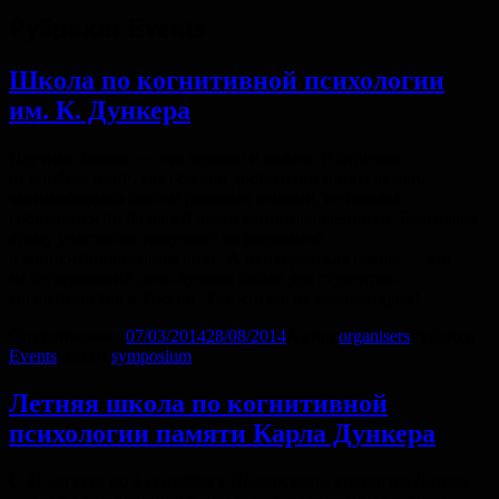
Рубрика:
Events
Школа по когнитивной психологии
им. К. Дункера
Научные школы — это хорошо и важно. В отличие
от конференций, где обычно достаточно много людей,
занимающихся совсем разными вещами, на школах
собираются по большей части единомышленники. Благодаря
этому участники получают информацию
в концентрированном виде. А дункеровская школа — это
на сегодняшний день лучшая школа для студентов-
когнитивистов в России. Так что очень рекомендуем!
Опубликовано
07/03/2014
28/08/2014
Автор
organisers
Рубрики
Events
Метки
symposium
Летняя школа по когнитивной
психологии памяти Карла Дункера
С 31 августа по 4 сентября в Подмосковье состоится Летняя