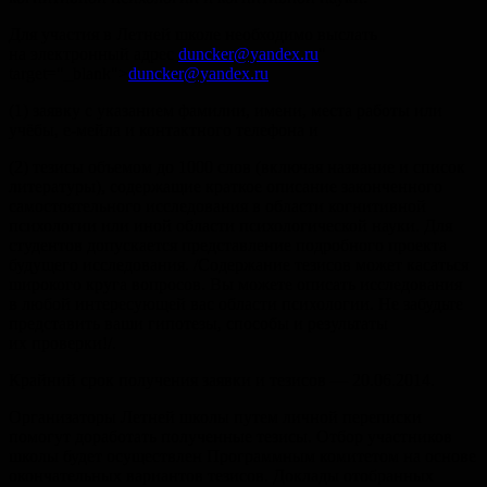
Для участия в Летней школе необходимо выслать
на электронный адрес
duncker@yandex.ru
"
target="_blank">
duncker@yandex.ru
(1) заявку с указанием фамилии, имени, места работы или
учёбы, е-мейла и контактного телефона и
(2) тезисы объемом до 1000 слов (включая название и список
литературы), содержащие краткое описание законченного
самостоятельного исследования в области когнитивной
психологии или иной области психологической науки. Для
студентов допускается представление подробного проекта
будущего исследования. /Содержание тезисов может касаться
широкого круга вопросов. Вы можете описать исследования
в любой интересующей вас области психологии. Не забудьте
представить ваши гипотезы, способы и результаты
их проверки!/.
Крайний срок получения заявки и тезисов —
20.06.2014
.
Организаторы Летней школы путем личной переписки
помогут доработать полученные тезисы. Отбор участников
школы будет осуществлен Программным комитетом на основе
окончательных вариантов тезисов. Доклады отобранных