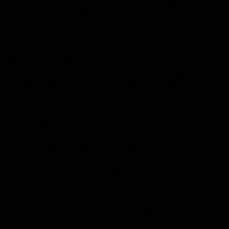
профессиональную идентичность?» М. В Фаликман
(1 февраля 12.05—14.00)
• Мастер-класс «Когнитивная психология: инструкция
по применению» Я.А. Ледовая (1 февраля12.05—14.00)
Проекты участников ЗПШ:
• Презентация «Когниции и эмоции в кино. Как фильмы
становятся любимыми» Н. В. Андриянова (29 января, 21.00—
23.00)
• Круглый стол «Две точки зрения на актуальные проблемы
когнитивной психологии» А.Д. Карпов., А.И. Мусс (30 января
21.00—23.00)
А также не менее интересные проекты из смежных областей:
• Презентация «Системная психофизиология: теоретические
модели, эксперименты, приложения» И. А. Горбунов, А.А.
Меклер (29 января, 16.00—17.25)
• Семинар-практикум «Прикладная нейронаука
и психологическая практика» И. М. Захаров (29 января 21.00
—23.00)