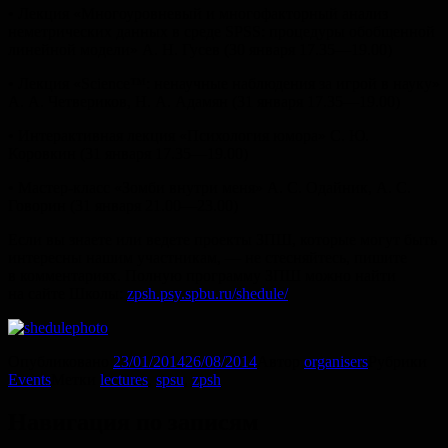
• Лекция «Многоуровневый и многофакторный анализ
неметрических данных в среде SPSS: процедуры обобщенной
линейной модели» А. Н. Гусев (30 января 17.35—19.00)
• Лекция «Science™: ненаучные наблюдения за игрой в науку»
А. А. Четвериков, Н. А. Адамян (31 января 17.35—19.00)
• Интерактивная лекция «Психология юмора» С. Ю.
Коровкин (31 января 17.35—19.00)
• Мастер-класс «Зомби внутри меня» А. С. Одайник, А. С.
Говорин (31 января 21.00—23.00)
Если вы знаете или ведете проекты ЗПШ, которые могут быть
интересны нашим участникам, — не стесняйтесь, пишите
в комментариях. Полную программу ЗПШ можно найти
на сайте Школы:
zpsh.psy.spbu.ru/shedule/
Опубликовано
23/01/2014
26/08/2014
Автор
organisers
Рубрики
Events
Метки
lectures
,
spsu
,
zpsh
Навигация по записям