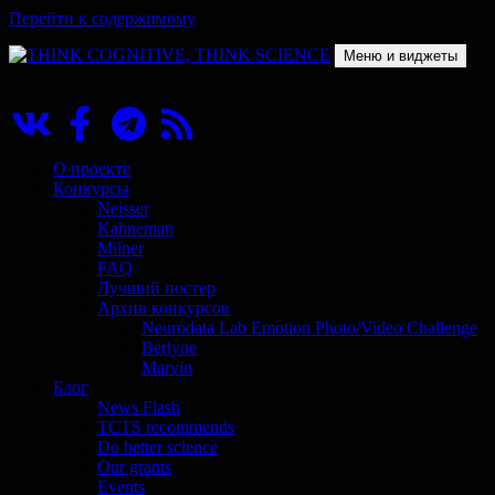
Перейти к содержимому
Меню и виджеты
THINK COGNITIVE, THINK SCIENCE
Научно-образовательный проект в сфере когнитивной науки
О проекте
Конкурсы
Neisser
Kahneman
Milner
FAQ
Лучший постер
Архив конкурсов
Neurodata Lab Emotion Photo/Video Challenge
Berlyne
Marvin
Блог
News Flash
TCTS recommends
Do better science
Our grants
Events