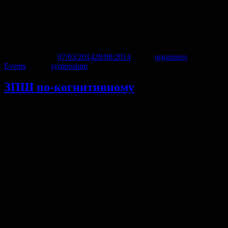
участников также войдут в программу Летней школы.
Проживание и питание на школе будет осуществляться за счет
организаторов школы.
Предполагается издание материалов Летней школы.
Опубликовано
07/03/2014
28/08/2014
Автор
organisers
Рубрики
Events
Метки
symposium
ЗПШ по-когнитивному
Для тех, кто собирается на Зимнюю психологическую школу
СПбГУ — проекты когнитивистов, о когнитивистах и для
когнитивистов (по версии TCTS):
Проекты преподавателей ЗПШ:
• Сквозной проект «Когнитивная наука в поисках сознания»
(29 — 31 января 10.00—14.00)
• Лекция с последующей дискуссией «Perception, Art and
Illusion» Брайан Роджерс (29 января 16.00—19.00)
• Круглый стол «Междисциплинарное взаимодействие
в когнитивных исследованиях: как психологу сохранить свою