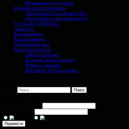
Возможности для учебы
Магистерские программы
Магистерские программы 2021
Магистерские программы 2019
TCTS GRАДSCHOOL
Эксперты
Благодарности
Как нам помочь
Об организаторах
Полезные ресурсы
Odds & curiosities
Бытовые заботы ученого
Работа с данными
Psychology & Neuroscience
Поиск по сайту
Найти:
Помочь проекту
Сумма перевода (
₽
)
Комментарий
(необязательно)