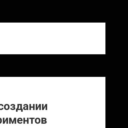
 создании
риментов