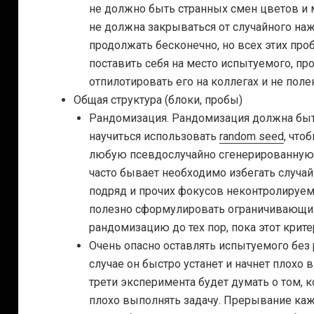
не должно быть странных смен цветов и 
не должна закрываться от случайного на
продолжать бесконечно, но всех этих пр
поставить себя на место испытуемого, пр
отпилотировать его на коллегах и не поле
Общая структура (блоки, пробы)
Рандомизация. Рандомизация должна быть
научиться использовать
random seed
, что
любую псевдослучайно сгенерированную 
часто бывает необходимо избегать случайн
подряд и прочих фокусов неконтролируем
полезно сформулировать ограничивающий
рандомизацию до тех пор, пока этот крите
Очень опасно оставлять испытуемого без
случае он быстро устанет и начнет плохо 
трети эксперимента будет думать о том, ко
плохо выполнять задачу. Прерывание ка