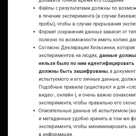
добавить точное время его создания
Файлы с результатами должны по возможн
в течение эксперимента (в случае бихев
пробы), чтобы в случае прерывания эксп
Формат сохранения данных зависит от тип
полезно по возможности иметь копию да
Согласно Декларации Хельсинки, которая
экспериментов на людях,
данные должы 
нельзя было по ним идентифицировать
должны быть зашифрованы
, а докумен
испытуемого и его личные данные, должн
Подобные правила существуют и для «сл
видео-, онлайн-), и очень важно ознаком
эксперимента, чтобы правильно его сконс
Описательные данные об испытуемом (во
и метаданные удобно хранить в том же фа
эксперимента, чтобы минимизировать ша
в информации.