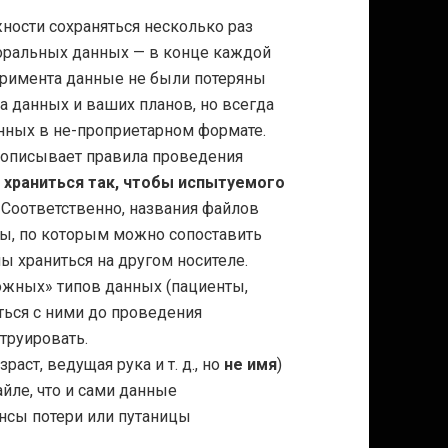
ости сохраняться несколько раз
иоральных данных — в конце каждой
еримента данные не были потеряны
а данных и ваших планов, но всегда
нных в не-проприетарном формате.
 описывает правила проведения
храниться так, чтобы испытуемого
. Соответственно, названия файлов
ты, по которым можно сопоставить
ы храниться на другом носителе.
ожных» типов данных (пациенты,
иться с ними до проведения
труировать.
зраст, ведущая рука
и т. д.
, но
не имя
)
йле, что и сами данные
нсы потери или путаницы