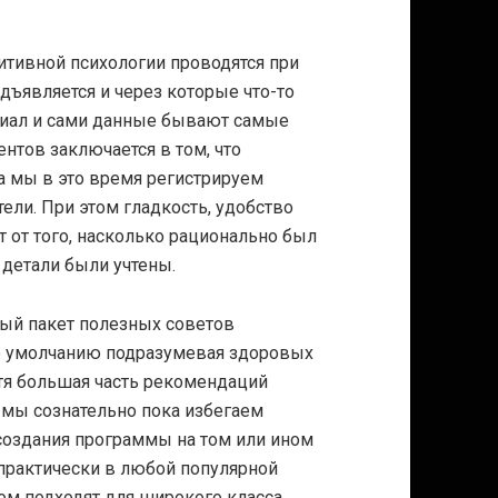
итивной психологии проводятся при
дъявляется и через которые что-то
риал и сами данные бывают самые
нтов заключается в том, что
а мы в это время регистрируем
ели. При этом гладкость, удобство
 от того, насколько
рационально
был
 детали были учтены.
вый пакет полезных советов
о умолчанию подразумевая здоровых
тя большая часть рекомендаций
: мы сознательно пока избегаем
создания программы на том или ином
практически в любой популярной
ом подходят для широкого класса