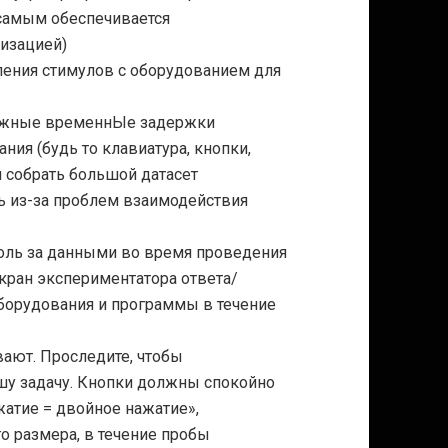
 самым обеспечивается
изацией)
ения стимулов с оборудованием для
можные временнЫе задержки
ния (будь то клавиатура, кнопки,
ем собрать большой датасет
ть из-за проблем
взаимодействия
оль за данными во время проведения
кран экспериментатора ответа/
оборудования и программы в течение
вают. Проследите, чтобы
у задачу. Кнопки должны спокойно
жатие = двойное нажатие»,
о размера, в течение пробы