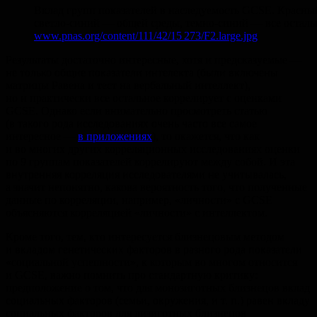
Вклад групп показателей в наследуемость GCSE. Красны
светло-синий — общей среды, темно-синий — все остальн
www.pnas.org/content/111/42/15 273/F2.large.jpg
Результаты достаточно интересные, хотя и предсказуемые —
не только общие показатели интелекта (были включены
матрицы Равена и тест на вербальный интеллект),
но и практически все остальное коррелирует с оценками
GCSE. Однако если внимательно просмотреть статью
(в такого рода исследованиях очень часто все самое
интересное —
в приложениях
), то окажется, что как
и во многих других корреляционных исследованиях оценки
по 9 группам показателей коррелируют между собой. И эта
внутренняя корреляция исследователями не учитывалась,
а значит непонятно, какова вероятность того, что полученные
данные по корреляции, например, «личности» с GCSE
объясняются корреляцией «личности» с интеллектом.
Кроме того, тем, кто интересуется близнецовым методом
и вкладом генетических факторов в разного рода показатели
«социальной успешности», к которым во многом относится
и GCSE, важно помнить про стандартную критику:
предположение о том, что для монозиготных близнецов вклад
социальных факторов (семьи, окружения,
и т. п.
) равен вкладу
социальных факторов для дизиготных близнецов