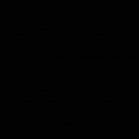
Все эти ученые настаивают на том, что парапсихическое,
в том числе телепатию, можно изучать экспериментально, что
эти находки реплицируемы, и что академической науке стоит
обратить на это внимание — но пока у них не очень много
сторонников. Почему? Во-первых, да, наука — система
консервативная, медленная и жестокая, и иногда важные
открытия действительно признаются таковыми после смерти
авторов. К этому нужно быть морально готовым=). Во-
вторых, мало того, что ни одна находка еще не была на самом
деле реплицирована, во многих исследованиях в этой области
есть грубые недостатки.
Но пока (пара)психологи и сочувствующие им нейроученые
пытаются экспериментально продемонстрировать телепатию,
другие исследователи решили не ждать чуда, и организовать
телепатию при помощи имеющихся под рукой инструментов.
На самом деле, идея очень проста. Для передачи сообщений
на расстоянии нужен некий способ сбора и кодирования
сообщения на стороне отправителя, и способ его доставки
и декодирования на стороне получателя. В нейронаучной
лаборатории на роль системы для этих манипуляций
напрашивается в первую очередь электроэнцефалография
(ЭЭГ) и транскраниальная магнитная стимуляция (ТМС).
ЭЭГ — потому что это дешевый и быстрый способ сбора