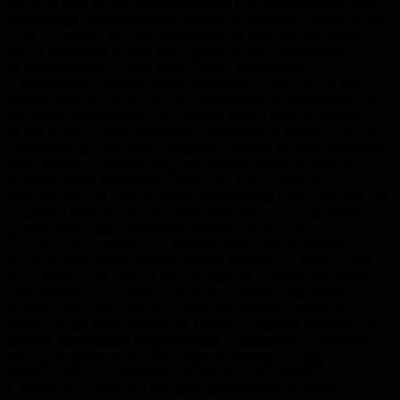
сигнала, и благодаря исследованиям BCI (интерфейсов мозг—
компьютер) уже разработано много алгоритмов работы с ним,
ТМС — потому что это неинвазивный способ стимуляции
мозга, имеющий стабильные эффекты при применении
на определенных зонах коры. Таких «железных»
и повсеместно используемых эффектов у ТМС два — при
воздействии на моторную кору вызываются непроизвольные
движения соответствующих частей тела, а при воздействии
на зрительную кору появляются фосфены (фосфены -- это то,
что можно увидеть, если аккуратно нажать на свой закрытый
глаз). Соответственно, если достаточно точно распознать
определенный моторный сигнал на ЭЭГ, его можно
восстановить на другом конце при помощи ТМС. Именно это
и сделали в прошлом году исследователи из университета
Вашингтона. Они придумали видеоигру, в которую
получатель и отправитель должны были играть вдвоем,
и целью игры было своевременное нажатие на кнопку. При
этом собственно экран с происходящим видел исключительно
отправитель, а на кнопку мог нажать только получатель,
и находились они в разных комнатах. Когда отправитель
принимал решение нажать на кнопку, алгоритм анализа ЭЭГ-
данных фиксировал определенные изменения в активности
мозга и активировал ТМС в другой комнате. В этот
моментТМС стимулировал моторную кору получателя,
в результьтате чего его палец непроизвольно опускался