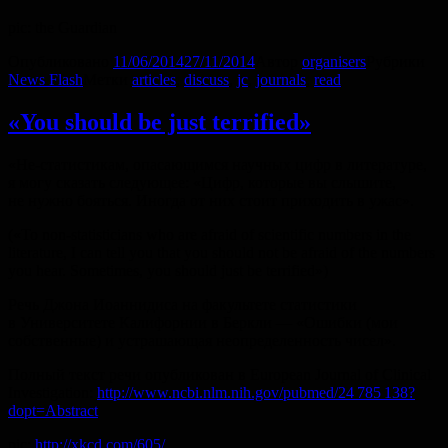
pic: the Guardian
Опубликовано
11/06/2014
27/11/2014
Автор
organisers
Рубрики
News Flash
Метки
articles
,
discuss
,
jc
,
journals
,
read
«You should be just terrified»
«Не-статистикам, опасающимся научных цифр в литературе,
я могу сказать следующее: «Цифр, которые вы слышите,
не нужно бояться. Иногда от них стоит приходить в ужас».
(«To non-statisticians who are afraid of scientific numbers in the
literature, I can tell you that you should not be afraid of the numbers
you hear. Sometimes, you should just be terrified»)
Речь Джона Иоаннидиса на факультете статистики
в Университете Калифорнии в Беркли — «Ошибки (мои
собственные) и устрашающая неопределенность чисел».
Полный текст речи опубликован в European Journal of Clinical
Investigation:
http://www.ncbi.nlm.nih.gov/pubmed/24 785 138?
dopt=Abstract
pic:
http://xkcd.com/605/