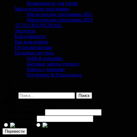
Возможности для учебы
Магистерские программы
Магистерские программы 2021
Магистерские программы 2019
TCTS GRАДSCHOOL
Эксперты
Благодарности
Как нам помочь
Об организаторах
Полезные ресурсы
Odds & curiosities
Бытовые заботы ученого
Работа с данными
Psychology & Neuroscience
Поиск по сайту
Найти:
Помочь проекту
Сумма перевода (
₽
)
Комментарий
(необязательно)