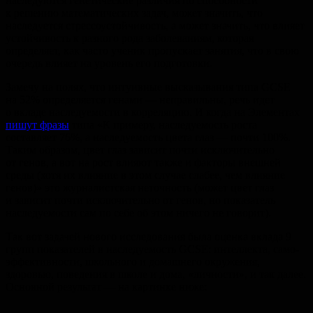
наследуются генетические различия по способности
к решению математических задач, может значить, что
наследуется стрессоустойчивость, а может значить, что влияет
устойчивость к разного рода заболеваниям, которая
определяет, как часто ученик пропускает занятия, что в свою
очередь влияет на уровень его подготовки.
Замечу на полях, что интуивные высказывания типа GCSE
на 52% определяется генами — неправильны, речь идет
о вкладе наследуемости в корреляцию. И когда на Элементах
пишут фразы
типа «К примеру, наследуемость роста
составляет 76%, а наследуемость цвета глаз — почти 100%.
Таким образом, цвет глаз зависит почти исключительно
от генов, а вот на рост влияют также и факторы внешней
среды (хотя их влияние в этом случае слабее, чем влияние
генов)» это журналистская неточность (может цвет глаз
и зависит почти исключительно от генов, но показатель
наследуемости сам по себе об этом ничего не говорит).
Так вот задачей нового исследования была оценка вклада 9
групп показателей в наследуемость GCSE: интеллекта, само-
эффективности, школьного и домашнего окружения,
здоровью, поведения в школе и дома, «личности», и так далее.
Основной результат — на картинке ниже: