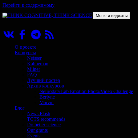
Перейти к содержимому
Меню и виджеты
THINK COGNITIVE, THINK SCIENCE
Научно-образовательный проект в сфере когнитивной науки
О проекте
Конкурсы
Neisser
Kahneman
Milner
FAQ
Лучший постер
Архив конкурсов
Neurodata Lab Emotion Photo/Video Challenge
Berlyne
Marvin
Блог
News Flash
TCTS recommends
Do better science
Our grants
Events