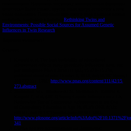
сомнительно. Например, поскольку монозиготные близнецы
физически более схожи, другие люди могут относится к ним
более одинаково. Подробнее про такого рода влияния можно
почитать, например в работе «
Rethinking Twins and
Environments: Possible Social Sources for Assumed Genetic
Influences in Twin Research
».
Хороших выходных!
Ссылки:
Krapohl et al. The high heritability of educational
achievement reflects many genetically influenced traits, not
just intelligence PNAS 2014 111 (42) 15 273−15 278;
published ahead of print October 6, 2014, doi:10.1073/pnas.1
408 777 111. URL:
http://www.pnas.org/content/111/42/15
273.abstract
Shakeshaft NG, Trzaskowski M, McMillan A, Rimfeld K,
Krapohl E, et al. (2013) Strong Genetic Influence on a UK
Nationwide Test of Educational Achievement at the End
of Compulsory Education at Age 16. PLoS ONE 8(12):
e80341. doi:10.1371/journal.pone.80 341. URL:
http://www.plosone.org/article/info%3Adoi%2F10.1371%2Fjo
341
Статья про это исследование на Элементах: