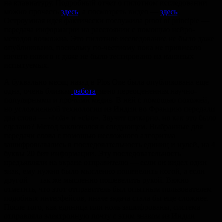
на клавиатуру. Подробный отчет о пилотном исследовании
можно прочесть
здесь
, а посмотреть видео —
здесь
.
Остроумная идея фактически послужила proof of principle —
передача информации на расстоянии с помощью нейро-
методов возможна. Это пилотное исследование не было даже
опубликовано, поскольку по-честному пока не привнесло
ничего нового и даже не было тестировано на наивных
испытуемых.
А буквально месяц назад в Plos One была опубликована еще
одна, очень близкая
работа
, явно переоцененная научно-
популярными и прочими медиа. В ней с помощью похожей,
но усложненной технологии из Индии во Францию передали
два слова — «hola» и «ciao». Звучит шикарно, но как это было
сделано? Метод заключался в следующем. Выбранные для
передачи слова с помощью несложного алгоритма
зашифровывались в последовательность единиц и нулей, на 4
буквы 20 бит информации. Эту последовательность
предъявляли на экране отправителю — если он видел один
знак, ему нужно было мысленно пошевелить ногой, а если
другой — так же мысленно пошевелить рукой. Важно
отметить, что этот отправитель был опытным пользователем
подобных интерфейсов, иначе задача стала бы еще сложнее.
После того, как единица или ноль зашифрованы, система
отправляла электронную почту с этим знаком из Индии