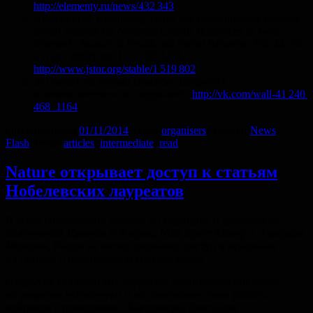
http://elementy.ru/news/432 343
Horwitz et al. Rethinking Twins and Environments: Possible
Social Sources for Assumed Genetic Influences in Twin
Research. Journal of Health and Social Behavior, Vol. 44, No.
2 (Jun., 2003), pp. 111−129. URL:
http://www.jstor.org/stable/1 519 802
За ссылку на статью спасибо Дайджесту
психологических исследований:
http://vk.com/wall-41 240
468_1164
Опубликовано
01/11/2014
Автор
organisers
Рубрики
News
Flash
Метки
articles
,
intermediate
,
read
Nature открывает доступ к статьям
Нобелевских лауреатов
В честь Нобелевской премии по медицине и физиологии,
полученной Джоном О’Кифом, Мэй-Бритт Мозер и Эдвардом
Мозером, Nature на месяц открывает доступ к основным
их статьям о позиционной системе мозга.
Открытия Нобелевских лауреатов значительно повлияли
на развитие нейронауки и на понимание связи работы
нейронов с поведением. Фактически, благодаря