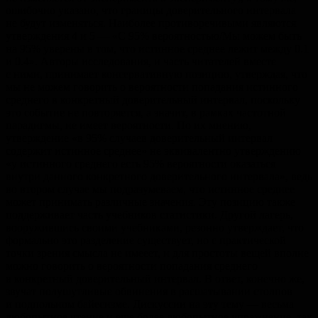
ошибочно указано, что границы доверительного интервала
не будут изменяться. Наиболее противоречивыми являются
утверждения 4 и 5 — «С 95% вероятностью/Мы можем быть
на 95% уверены в том, что истинное среднее лежит между 0.1
и 0.4». Авторы исследования, и часть читателей вместе
с ними, принимает консервативную позицию, утверждая, что
мы не можем говорить о вероятности попадания истинного
среднего в конкретный доверительный интервал, поскольку
это событие не повторяется, а значит, в рамках частотной
парадигмы, не имеет вероятности. По их мнению,
утверждение «в 95% случаев доверительный интервал
содержит истинное среднее» не эквивалентно утверждению
«у истинного среднего есть 95% вероятности оказаться
внутри данного конкретного доверительного интервала», ведь
во втором случае мы подразумеваем, что истинное среднее
может принимать различные значения. Эту позицию также
поддерживает часть учебников статистики. Другой лагерь,
вооружившись своими учебниками, резонно утверждает, что
формально это разделение существует, но с практической
точки зрения смысла не имееет, и для простоты вещей вполне
можно говорить о вероятности попадания среднего
в конкретный доверительный интервал. В ответ, конечно же,
звучат полушутливые обвинения в расшатывании столпов
и подпольном байесизме. Дискуссии на эту тему — весьма
любопытное чтение и еще более любопытное упражнение, так