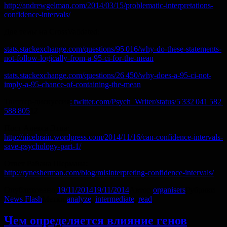
http://andrewgelman.com/2014/03/15/problematic-interpretations-
confidence-intervals/
Две темы на CrossValidated:
stats.stackexchange.com/questions/95 016/why-do-these-statements-
not-follow-logically-from-a-95-ci-for-the-mean
stats.stackexchange.com/questions/26 450/why-does-a-95-ci-not-
imply-a-95-chance-of-containing-the-mean
Твиттер-дискуссия
:
twitter.com/Psych_Writer/status/5 332 041 582
588 805
12
Пост Алекса Этца:
http://nicebrain.wordpress.com/2014/11/16/can-confidence-intervals-
save-psychology-part-1/
Ответ Райана Шермана:
http://rynesherman.com/blog/misinterpreting-confidence-intervals/
Опубликовано
19/11/2014
19/11/2014
Автор
organisers
Рубрики
News Flash
Метки
analyze
,
intermediate
,
read
Чем определяется влияние генов