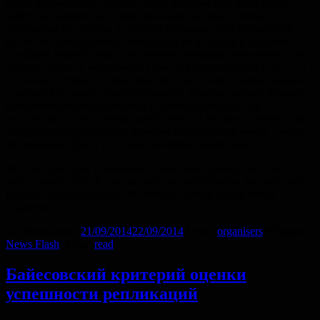
стало реальностью, нужны люди, которые над этим будут
работать, какими бы ограниченными не были сейчас
результаты их работы. С другой стороны, если посмотреть
на это все реалистично, очень вряд ли в будущей системе
передачи мыслей будет участвовать похожая технология. Это
дорого, долго, и ненадежно. Сама эта иллюстрация с «0,1,1,0 -
-> internet» говорит о многом. Но есть и более тонкий момент
-- лично я не вижу принципиальной разницы между подачей
сообщения непосредственно в зрительную кору или
на сетчатку — это звенья одной цепи. В общем и целом, пока
что результат работы над прямым интерфейсом «мозг—мозг»
это забавный факт, но точно не начало новой эры.
Зато история про телепатию -- хороший пример того, что
люди сущие дети. Если мы чего-то очень хотим, мы это либо
найдем, либо построим. Во всяком случае, будем очень
стараться.
Опубликовано
21/09/2014
22/09/2014
Автор
organisers
Рубрики
News Flash
Метки
read
Байесовский критерий оценки
успешности репликаций