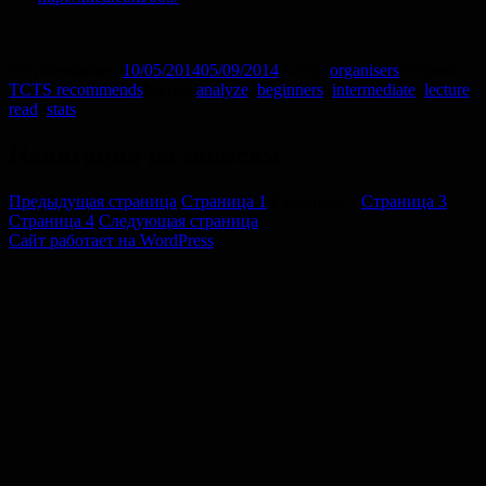
Опубликовано
10/05/2014
05/09/2014
Автор
organisers
Рубрики
TCTS recommends
Метки
analyze
,
beginners
,
intermediate
,
lecture
,
read
,
stats
Навигация по записям
Предыдущая страница
Страница
1
Страница
2
Страница
3
Страница
4
Следующая страница
Сайт работает на WordPress