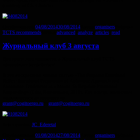
(courtesy of Ch. Chabris)
Опубликовано
04/08/2014
30/08/2014
Автор
organisers
Рубрики
TCTS recommends
Метки
advanced
,
analyze
,
articles
,
read
Журнальный клуб 3 августа
Две трети лета пережито, а Журнальный клуб TCTS
продолжает встречаться!
В это воскресенье читаем статью «The Prepared Emotional
Reflex: Intentional Preparation of Automatic Approach and
Avoidance Tendencies as a Means To Regulate Emotional
Responding» (Eder, Rothermund, 2010). Как всегда, желающие
подключиться да напишут на
grant@cogitoergo.ru
">
grant@cogitoergo.ru
Текст статьи:
JC_Ederetal
Опубликовано
01/08/2014
27/08/2014
Автор
organisers
Рубрики