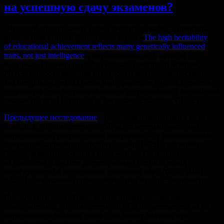
на успешную сдачу экзаменов?
Неплохой способ занять себя в субботу за кофе — почитать
интересную статью. Например, статью «
The high heritability
of educational achievement reflects many genetically influenced
traits, not just intelligence
», опубликованную 6 октября
в журнале Proceedings of the National Academy of Sciences,
PNAS. В работе команды исследователей из разных стран
анализировался вклад различных факторов в наследуемость
результатов стандартизированного тестирования в английских
школах (General Certificate of Secondary Education, GCSE).
Предыдущее исследование
с помощью близнецового метода
показало, что показатели GCSE действительно частично
определяются генетическими факторами — у монозиготных
близнецов корреляции средних оценок GCSE составляют
0.88, у дизиготных одного пола — 0.62. По одному
из принятых вариатов расчета, можно оценить вклад
наследуемости в корреляцию признаков как 2*(0.88−0.62) =
0.52. Но чем именно определяется этот вклад — неизвестно.
Почему это важно? Представьте, что исследователи
обнаруживают, что показатели по ЕГЭ по математике на 80%
определяются вкладом генов. Это может значить, что