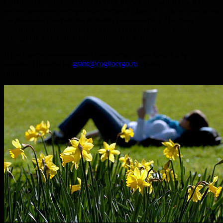
С одной стороны, лето — лучшее время чтобы читать, в том
числе, конечно, интересные статьи. С другой — клуб это затея
социальная, а летом люди любят разъезжаться. Поэтому
о летнем расписании мы решили спросить у вас, настоящие
и будущие участники Журнального Клуба.
Ну и просто напоминаем: у нас есть Журнальный клуб
онлайн. Пишите на
grant@cogitoergo.ru
чтобы
присоединиться!