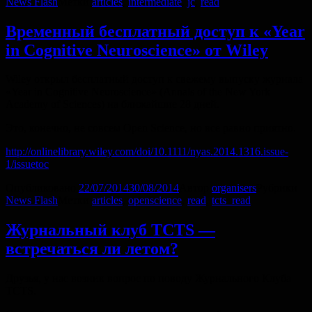
News Flash
Метки
articles
,
intermediate
,
jc
,
read
Временный бесплатный доступ к «Year
in Cognitive Neuroscience» от Wiley
Wiley открыл бесплатный доступ к свежему выпуску журнала
«Year in Cognitive Neuroscience» (Annals of the New York
Academy of Sciences) на ближайшие 28 дней.
Это, конечно, не совсем Open Science, но все равно приятно.
http://onlinelibrary.wiley.com/doi/10.1111/nyas.2014.1316.issue-
1/issuetoc
Опубликовано
22/07/2014
30/08/2014
Автор
organisers
Рубрики
News Flash
Метки
articles
,
openscience
,
read
,
tcts_read
Журнальный клуб TCTS —
встречаться ли летом?
Друзья, у нас возник вопрос по поводу Журнального Клуба
TCTS.