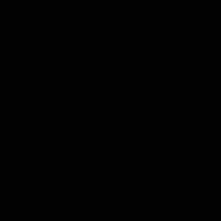
процедуру, которая привела к его получению (грубо говоря,
действия исследователя по сбору и обработке данных).
В результате многократного проведения этой процедуры,
будут получены интервалы, внутри которых в (например) 95%
случаев находится истинное среднее. Помимо этого, важно
помнить, что в рамках частотной парадигмы истинное
среднее (то есть, среднее значение измеряемой величины
у всей популяции) — величина постоянная, и у этой
величины, поскольку она не изменяется, нет и не может быть
вероятностного распределения. Таким образом, правильная
интерпретация утверждения профессора Бамблдорфа
заключается в том, что, если провести эксперимент 100 раз
и получить 100 выборок, в 95 из этих выборок истинное
среднее будет находиться внутри 95%-ного доверительного
интервала (при этом в каждой выборке этот интервал будет
свой).
Исходя из этого, утверждения 1 и 2 из опросника неверны,
поскольку оперируют понятием «вероятность того, что
истинное среднее…», которое предполагает, что у значения
истинного среднего есть вероятностное распределение.
Схожим образом, утверждение 3 некорректно присваивает
вероятность нуль-гипотезе. Понимание истинного среднего
также проверяется в утверждении 6 (истинное среднее
не изменяется от эксперимента к эксперименту), к тому же,