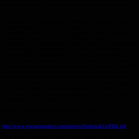
что мы будем рады высказанным мнениям и комментариям
читателей.
Но вернемся к голландским психологам. По замыслу авторов
исследования, правильных утверждений в списке нет,
и несмотря на дискуссии вокруг формулировок, результаты
остаются интересными. В большинстве, и студенты-
психологи, и их преподаватели, независимо от субъективного
уровня владения статистикой, были готовы согласиться
с неправильной интерпретацией доверительных интервалов.
Значит, замена p-значений на доверительные интервалы при
описании результатов исследований мало что изменит с точки
зрения ясности интерпретаций этих цифр. Более того, тот
факт, что мнение профессионального сообщества по этому
вопросу разделилось, лишь подчеркивает сделанный вывод.
Что ж, война вокруг «наиболее правильного» способа
описания психологических результатов началась не вчера,
и закончится еще не скоро.
Ссылки на тему (в хронологическом порядке):
Статья:
http://www.ejwagenmakers.com/inpress/HoekstraEtAlPBR.pdf
Пост в блоге Эндрю Гельмана и длинная дискуссия: