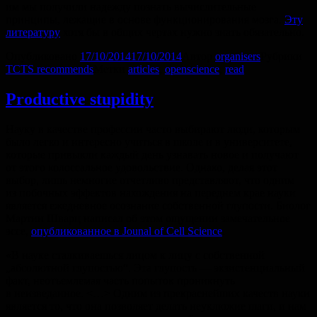
им мы получили надежду познать вычислительные
принципы, лежащие в основе функционирования мозга.
Эту
литературу
хотя бы в общих чертах нужно знать обязательно.
Опубликовано
17/10/2014
17/10/2014
Автор
organisers
Рубрики
TCTS recommends
Метки
articles
,
openscience
,
read
Productive stupidity
Науку в качестве профессии часто выбирают люди, которым
было легко и интересно учиться в школе и в университете,
которые привыкли каждый день узнавать новое и получают
от этого колоссальное удовольствие. Однако, делая этот
выбор, лишь немногие отчетливо представляют, что одним
из побочных эффектов нахождения на переднем крае науки
является ежедневное осознание собственной глупости. Биолог
Мартин Шварц написал об этом ощущении замечательное
эссе,
опубликованное в Jounal of Cell Science
.
«В науке сталкиваешься лицом к лицу с собственной
„абсолютной глупостью“. Эта глупость — экзистенциальный
факт, неотъемлемая часть попыток проникнуть
в неизведанное. <…> Одним из прекраснейших качеств науки
является то, что она позволяет делать неуклюжие шаги, и нам