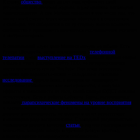
К слову,
общество
живет до сих пор, публикует свой
регулярный peer-reviewed журнал, и уже целиком посвящено
парапсихологии. А сам Майерс известен в том числе тем, что
после своей смерти через медиума обратился к соратникам
и сообщил, что собирается и по ту сторону жизни основать
сообщество и продолжить заниматься исследованием психики
и экстрасенсорики.
В современной науке дело Майерса ничуть не забыто. Есть
Руперт Шелдрейк, автор исследования «
телефонной
телепатии
», чье
выступление на TEDx
вызвало бурные споры
и было в итоге удалено с сайта TED, но интересующиеся
могут посмотреть его на YouTube. Вне темы телепатии,
но тоже про парапсихическое -- скандально известное
исследование
Дэрила Бема, в котором он «развернул»
известные психологические эксперименты, и получил
эффекты в зависимости от того, какой стимул БУДЕТ показан
испытуемым. Есть и работы Саймона Торпа, пытающегося
показать
парапсихические феномены на уровне восприятия
,
и настаивающего на том, что все исследователи восприятия
должны контролировать, не являются ли их испытуемые
в некотором роде экстрасенсами. С завидной регулярностью
появляются разного качества
статьи
о научно подтвержденной
телепатии, которые иногда встречают резкую критику,
а иногда просто игнорируются сообществом.