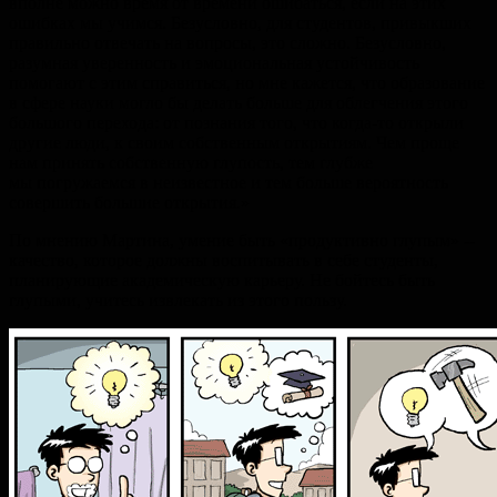
вполне можно время от времени ошибаться, если на этих
ошибках мы учимся. Безусловно, для студентов, привыкших
правильно отвечать на вопросы, это сложно. Безусловно,
разумная уверенность и эмоциональная устойчивость
помогают с этим справиться, но мне кажется, что образование
в сфере науки могло бы делать больше для облегчения этого
большого перехода: от познания того, что когда-то открыли
другие люди, к своим собственным открытиям. Чем проще
нам принять собственную глупость, тем глубже
мы погружаемся в неизвестное и тем больше вероятность
совершить большие открытия.»
По мнению Мартина, умение быть «продуктивно глупым» --
качество, которое должны воспитывать в себе студенты,
планирующие академическую карьеру. Не бойтесь быть
глупыми, учитесь извлекать из этого пользу.