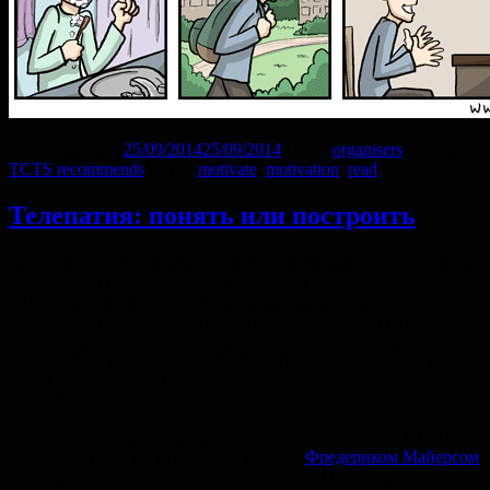
Опубликовано
25/09/2014
25/09/2014
Автор
organisers
Рубрики
TCTS recommends
Метки
motivate
,
motivation
,
read
Телепатия: понять или построить
Людей всегда интриговала и манила возможность передавать
мысли через расстояние. Может быть, в силу тенденции
видеть систему в совпадениях, может быть — в силу
магического ореола вокруг работы человеческого разума,
но попытки доказать существование телепатии начались
очень давно, и не думают прекращаться. А в последнее время
к ним добавились и попытки телепатию обеспечить
искусственно.
Само слово «телепатия» было введено в обращение в 1882
году известным на тот момент ученым
Фредериком Майерсом
в им же созданном журнале
Proceedings
of
Psychical
Research
.