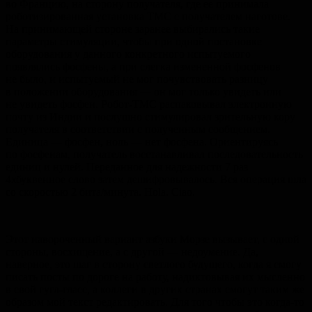
во Францию, на сторону получателя, где ее принимала
роботизированная установка ТМС c получателем наготове.
На принимающей стороне заранее выбирались такие
параметры стимуляции, чтобы при одной постановке
оборудования у данного конкретного испытуемого
появлялись фосфены, а при слегка измененной фосфенов
не было, и испытуемый не мог почувствовать разницу
в положении оборудования — он мог только увидеть или
не увидеть фосфен. Робот-ТМС распаковывал электронную
почту из Индии и послушно стимулировал зрительную кору
получателя в соответствии с полученным сообщением.
Единица — фосфен, ноль — нет фосфена. Ориентируясь
по фосфенам, получатель восстанавливал последовательность
единиц и нулей. Переданное для надежности 7 раз
4хбуквенное слово затем дешифровывалось. Вся операция шла
со скоростью 2 бита/минута. Hola. Ciao.
Этот навороченный вариант азбуки Морзе вызывает, с одной
стороны, восхищение, а с другой — недоумение. Да,
наверное, это шаг в сторону светлого будущего, когда я смогу
писать посты по дороге на работу, надиктовывая их мысленно
в свой гугл-гласс, а коллеги в других странах смогут таким же
образом мой текст редактировать. Для того чтобы это когда-то