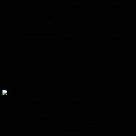
Вероятность того, что истинное среднее больше 0 —
как минимум 95%
Вероятность того, что истинное среднее равно нулю,
меньше 5%
«Нуль-гипотеза» о том, что истинное среднее равно 0,
скорее всего неверна
Вероятность того, что истинное среднее находится
в интервале от 0.1 до 0.4 — 95%
Мы можем быть на 95% уверены в том, что истинное
среднее лежит между 0.1 и 0.4
Если бы мы повторили эксперимент много-много раз,
в 95% случаях истинное среднее находилось бы
в интервале от 0.1 до 0.4
Сколько утверждений кажутся вам правильными?
В среднем, студенты и преподаватели психологии считают
правильными 3−4 вывода из 6. А на самом деле…
Поговорим о доверительном интервале. Доверительный
интервал — это интервал, который строится вокруг
приблизительного значения параметра. Этот интервал сам
по себе ничего не говорит о параметре — он описывает