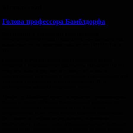
Метка:
read
Голова профессора Бамблдорфа
Часто считается, что доверительные интервалы
интерпретируются проще и корректнее, чем результаты так
называемых тестов проверки нуль-гипотез (NHST). Так ли
это?
Голландские ученые опубликовали результаты опроса
студентов и преподавателей факультетов психологии на эту
тему, чем вызвали ряд постов и дискуссий о смысле
доверительных интервалов и потенциале использования этой
величины для описания научных результатов. Итак,
респондентам задавался следующий вопрос:
Профессор Бамблдорф провел эксперимент, проанализировал
данные и сказал: «95%-ный доверительный интервал для
среднего лежит в интервале от 0.1 до 0.4». Какие
из приведенных ниже утверждений являются правильными
(т.е. логически следуют из результата, полученного
профессором), а какие -- нет? Правильными могут быть все
утверждения, некоторые, одно, а может не быть вообще.