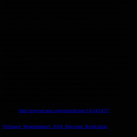
Всем интересующимся новыми развивающимися практиками
в психологии, и в первую очередь репликационным
движением: в JEP вышла замечательная статья «Bayesian tests
to quantify the result of a replication attempt».
Авторы (Josine Verhagen, Eric-Jan Wagenmakers) предлагают
довольно элегантный метод определения того, успешна ли
попытка репликации, основанный на байесовской логике
и рассматривающий в качестве нуль-гипотезы отсуствие
эффекта, а в качестве альтернативной гипотезы —
апостериорное распределение на размер эффекта, полученный
в исходном эксперименте. Разумеется, новый метод гораздо
более корректен, чем простое сравнение значений p (хотя бы
потому что обходит проблему низкой статистической
мощности исходного исследования). Более того, у этого
метода есть преимущества по сравнению с предыдущими
психологическими адаптациями байесовского метода
проверки гипотез, при которых альтернативная гипотеза
формулировалась, фактически, произвольно.
Статья:
http://psycnet.apa.org/journals/xge/143/4/1457/
Препринт в pdf:
Verhagen_Wagenmakers_2014_Bayesian_Replication
.
Фото: представители издательства Springer на VSS-2014