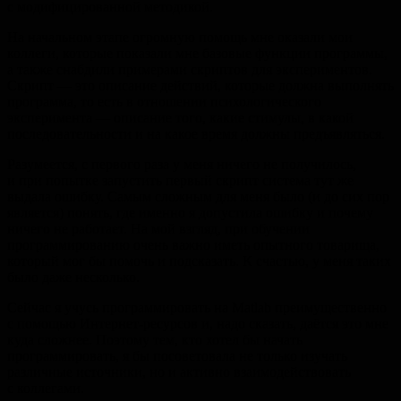
с модифицированной методикой.
На начальном этапе огромную помощь мне оказали мои
коллеги, которые показали мне базовые функции программы,
а также снабдили примерами скриптов для экспериментов.
Скрипт — это описание действий, которые должна выполнять
программа, то есть в отношении психологического
эксперимента — описание того, какие стимулы, в какой
последовательности и на какое время должны предъявляться.
Разумеется, с первого раза у меня ничего не получилось,
и при попытке запустить первый скрипт система тут же
выдала ошибку. Самым сложным для меня было (и до сих пор
является) понять, где именно я допустила ошибку и почему
ничего не работает. На мой взгляд, при обучении
программированию очень важно иметь опытного товарища,
который мог бы помочь и подсказать. К счастью, у меня таких
было даже несколько.
Сейчас я учусь программировать на Matlab преимущественно
с помощью Интернет-ресурсов и, надо сказать, даётся это мне
куда сложнее. Поэтому тем, кто хотел бы начать
программировать, я бы посоветовала не только изучать
различные источники, но и активно взаимодействовать
с коллегами.