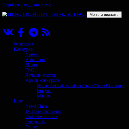
Перейти к содержимому
Меню и виджеты
THINK COGNITIVE, THINK SCIENCE
Научно-образовательный проект в сфере когнитивной науки
О проекте
Конкурсы
Neisser
Kahneman
Milner
FAQ
Лучший постер
Архив конкурсов
Neurodata Lab Emotion Photo/Video Challenge
Berlyne
Marvin
Блог
News Flash
TCTS recommends
Do better science
Our grants
Events