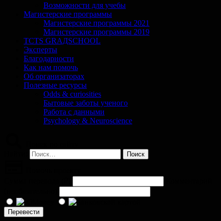
Возможности для учебы
Магистерские программы
Магистерские программы 2021
Магистерские программы 2019
TCTS GRАДSCHOOL
Эксперты
Благодарности
Как нам помочь
Об организаторах
Полезные ресурсы
Odds & curiosities
Бытовые заботы ученого
Работа с данными
Psychology & Neuroscience
Поиск по сайту
Найти:
Помочь проекту
Сумма перевода (
₽
)
Комментарий
(необязательно)