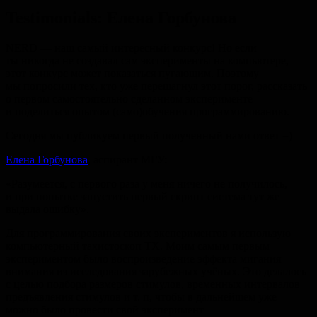
Testimonials: Eлена Горбунова
NERD — наш самый интересный конкурс! Но если
ты никогда не создавал сам эксперименты на компьютере,
этот конкурс может показаться пугающим. Поэтому
мы попросили тех, кто уже перешагнул этот порог, рассказать
о первом самостоятельно сделанном эксперименте
и поделиться опытом (само)обучения программированию.
Сегодня мы публикуем первый полученный нами ответ =)
Елена Горбунова
, аспирант МГУ:
«Разумеется, с первого раза у меня ничего не получилось,
и при попытке запустить первый скрипт система тут же
выдала ошибку».
Для программирования своих экспериментов я использую
компьютерный тахистоскоп TX. Моим самым первым
экспериментом было воспроизведение эффекта мигания
внимания из исследования зарубежных учёных. Это делалось
с целью подбора размеров стимулов, временных интервалов
предъявления стимулов и т. п, чтобы в дальнейшем уже
можно было провести свой эксперимент