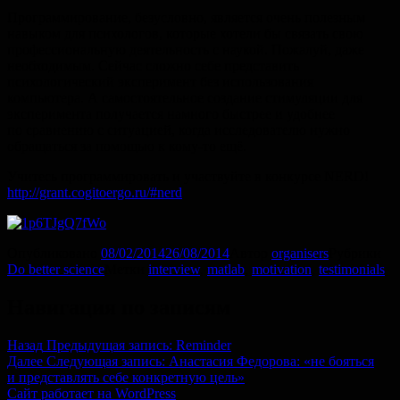
Программирование, безусловно, является очень полезным
навыком для психологов, которые хотели бы связать свою
профессиональную деятельность с наукой. Пожалуй, даже
необходимым. Сейчас сложно себе представить
психологический эксперимент без использования
компьютера. А самостоятельное создание стимуляции для
эксперимента получается намного быстрее и удобнее
по сравнению с ситуацией, когда исследователю нужно
обращаться за помощью к кому-то ещё.
Учитесь программировать и участвуйте в конкурсе NERD!
http://grant.cogitoergo.ru/#nerd
Опубликовано
08/02/2014
26/08/2014
Автор
organisers
Рубрики
Do better science
Метки
interview
,
matlab
,
motivation
,
testimonials
Навигация по записям
Назад
Предыдущая запись:
Reminder
Далее
Следующая запись:
Анастасия Федорова: «не бояться
и представлять себе конкретную цель»
Сайт работает на WordPress