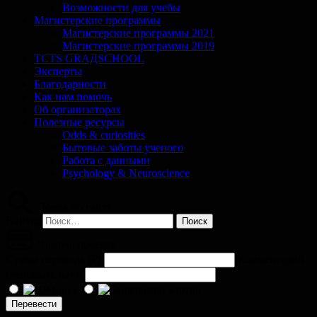
Возможности для учебы
Магистерские программы
Магистерские программы 2021
Магистерские программы 2019
TCTS GRАДSCHOOL
Эксперты
Благодарности
Как нам помочь
Об организаторах
Полезные ресурсы
Odds & curiosities
Бытовые заботы ученого
Работа с данными
Psychology & Neuroscience
Поиск по сайту
Найти:
Помочь проекту
Сумма перевода (
₽
)
Комментарий
(необязательно)