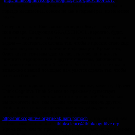
(
http://thinkcognitive.org/ru/blog/itogi-tcts-gradschool-2017
).
Повторяться особо не будем, просто скажем, что это было
гораздо масштабнее, совсем не как в первый раз, но не менее
круто.
Теперь к планам. Ежегодные конкурсы будут — ждите
их в январе. Следующая GRАДSCHOOL, вероятно, будет,
но не в следующем году. В следующем году, наша основная
задача — постараться сделать так, чтобы в проекте стало еще
больше актуальной и полезной информации. Кроме того,
будет круто, если нам удастся сделать левел ап и начать
помогать мероприятиям и другим проектам, работающим
на развитие когнитивной науки в России. Пока таких мало —
возможно с вашей помощью нам удастся сделать так, чтобы
их стало больше.
Это плавно подводит нас к самому важному моменту. Проект
Think Cognitive Think Science по-прежнему существует
исключительно за счет ваших пожертвований. Чем больше
вы помогаете нам, тем больше мы можем помочь другим.
Чтобы внести в кассу проекта немного добра, достаточно
воспользоваться формой на странице
http://thinkcognitive.org/ru/kak-nam-pomoch
, либо написав нам
в Телеграме или на почту
thinkscience@thinkcognitive.org
.
Кроме того, нам по-прежнему не хватает умелых рук и умных
голов. Если у вас есть идеи, чего не хватает проекту,