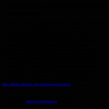
TCTS итоги 2017 года и очередной сбор
пожертвований
Дорогие #горячиеюныекогнитивные! Примерно четыре года
назад, с небольших обсуждений за кофе, начался наш проект.
Изначально он задумывался просто как возможность
материальной поддержки талантливых когнитивных
студентов. Из этой идеи появились наши базовые конкрусы
грантов: NEISSER, KAHNEMAN, и NERD (позднее
переименованный в MARVIN). Однако этого нам показалось
мало. Время шло, проект, к удивлению его создателей,
продолжал существовать и даже куда-то двигался. В этом
посте мы подводим краткие итоги года и предлагаем вам
пожертвовать немного на поддержание существования
проекта. TL;DR — год был замечательный, мы стали более
интерактивными и провели крутую GRАДSCHOOL, но нам
снова нужны ваши пожертвования, внести которые можно тут
http://thinkcognitive.org/ru/kak-nam-pomoch
или написав нам
на почту.
Наиболее важные вещи в этом году для нас — чат TCTS
в телеграмме (
https://t.me/thinkcog
) и вторая TCTS
GRАДSCHOOL, прошедшая осенью в Питере