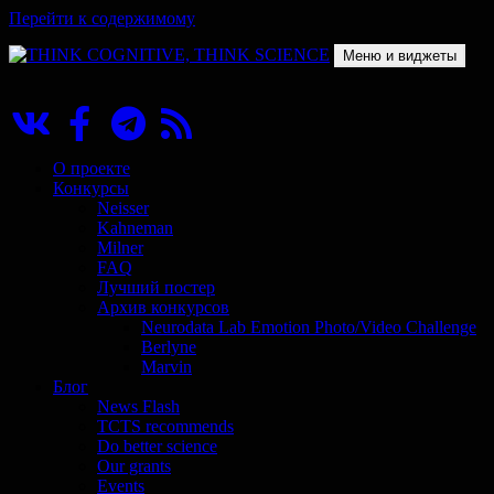
Перейти к содержимому
Меню и виджеты
THINK COGNITIVE, THINK SCIENCE
Научно-образовательный проект в сфере когнитивной науки
О проекте
Конкурсы
Neisser
Kahneman
Milner
FAQ
Лучший постер
Архив конкурсов
Neurodata Lab Emotion Photo/Video Challenge
Berlyne
Marvin
Блог
News Flash
TCTS recommends
Do better science
Our grants
Events