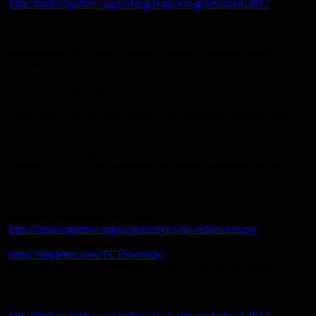
(
http://thinkcognitive.org/ru/blog/itogi-tcts-gradschool-2017
).
Чат в телеграме был запущен еще в 2016 году, но в этом году
он наконец дал то, чего нам очень не хватало в прошлом —
возможность для более интерактивного общения между
#горячимиюнымикогнитивными из разных лабораторий,
ВУЗов, и городов. Общение не всегда протекает мирно,
но зато там редко бывает скучно.
Кроме того наш уютный чатик стал неплохим местом для
обмена интересными и полезными ссылками. Если верить
статистике, с момента основания там было опубликовано
почти 1600 ссылок — то есть больше четырех ссылок в день.
Понятно, что все это прочесть обычному человеку не под
силу. Однако в конце прошлого года к нашей команде
присоединилась Марина Дубова, которая не только смогла
разобрать завалы старых ссылок и сделать из них компендум
полезных материалов на сайте
(
http://thinkcognitive.org/ru/poleznye-i-ne-ochen-resursy
),
но и начала делать еженедельную рассылку TCTS weekly
(
https://tinyletter.com/TCTSweekly
), в которой собирает все
наиболее полезное за неделю из чата. Как она это делает —
мы не понимаем до сих пор и просто радуемся волшеству.
Про итоги GRАДSCHOOL мы уже писали