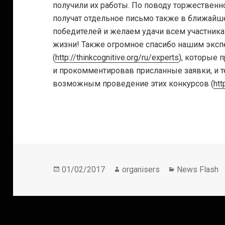
получили их работы. По поводу торжественн
получат отдельное письмо также в ближайш
победителей и желаем удачи всем участника
жизни! Также огромное спасибо нашим эксп
(
http://thinkcognitive.org/ru/experts
), которые 
и прокомментировав присланные заявки, и т
возможным проведение этих конкурсов (
htt
Опубликовано
Автор
Рубрики
01/02/2017
organisers
News Flash