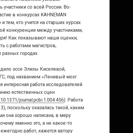
ь участники со всей России. Во-
частие в конкурсах KAHNEMAN
и тем, кто учится на старших курсах
ткой конкуренции между участниками,
 зря! Как показывают наши оценки,
ть с работами магистров,
 разных городах.
бедило эссе Элизы Киселевой,
ГС, под названием «Ленивый мозг
ся интересная работа исследователей
манию естественных сцен
=10.1371/journal.pcbi.1 004 456
). Работа
3), поскольку оказалась такой, каким
ми она хорошо написана, в меру
почему именно это, а не какое-то
ежегодно работ, кажется автору