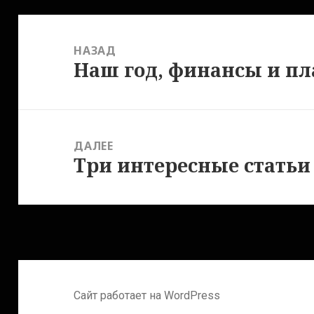
Навигация
по
НАЗАД
записям
Наш год, финансы и п
Предыдущая
запись:
ДАЛЕЕ
Три интересные статьи
Следующая
запись:
Сайт работает на WordPress