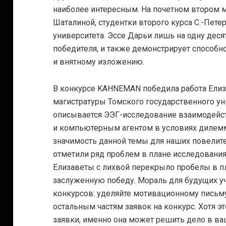
наиболее интересным. На почетном втором м
Шаталиной, студентки второго курса С.-Пете
университета. Эссе Дарьи лишь на одну деся
победителя, и также демонстрирует способн
и внятному изложению.
В конкурсе KAHNEMAN победила работа Елиз
магистратуры Томского государственного уни
описывается ЭЭГ-исследование взаимодейс
и компьютерным агентом в условиях дилемм
значимость данной темы для наших повелит
отметили ряд проблем в плане исследовани
Елизаветы с лихвой перекрыло пробелы в п
заслуженную победу. Мораль для будущих уч
конкурсов: уделяйте мотивационному письм
остальным частям заявок на конкурс. Хотя э
заявки, именно она может решить дело в ва