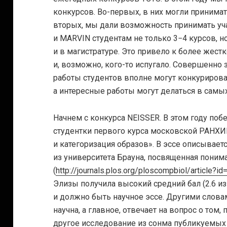
конкурсов. Во-первых, в них могли принимат
вторых, мы дали возможность принимать у
и MARVIN студентам не только 3−4 курсов, но 
и в магистратуре. Это привело к более жес
и, возможно, кого-то испугало. Совершенно
работы студентов вполне могут конкурирова
а интересные работы могут делаться в самых
Начнем с конкурса NEISSER. В этом году по
студентки первого курса московской РАНХИ
и категоризация образов». В эссе описывает
из университета Брауна, посвященная пони
(
http://journals.plos.org/ploscompbiol/article?id
Элизы получила высокий средний бал (2.6 из 
и должно быть научное эссе. Другими слова
научна, а главное, отвечает на вопрос о том, 
другое исследование из сонма публикуемых 