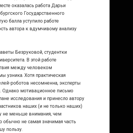
есте оказалась работа Дарьи
рбургского Государственного
тую балла уступило работе
ость автора к вдумчивому анализу
аветы Безруковой, студентки
верситета. В этой работе
твия между человеком
ы узника. Хотя практическая
елей-роботов несомненна, эксперты
я. Однако мотивационное письмо
лане исследования и принесло автору
астников наших (и не только наших)
у не меньше внимания, чем
то обычно не самая значимая часть
шу пользу.